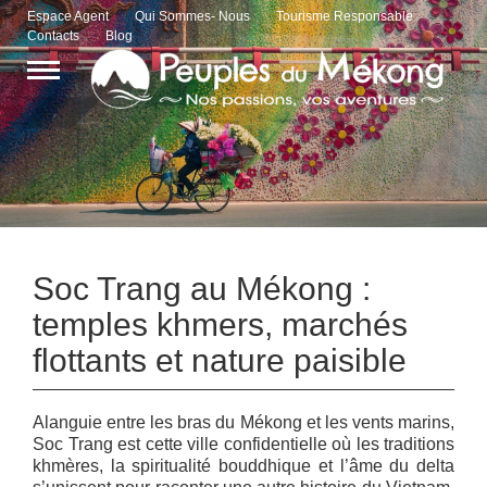
Espace Agent
Qui Sommes- Nous
Tourisme Responsable
Contacts
Blog
Soc Trang au Mékong :
temples khmers, marchés
flottants et nature paisible
Alanguie entre les bras du Mékong et les vents marins,
Soc Trang est cette ville confidentielle où les traditions
khmères, la spiritualité bouddhique et l’âme du delta