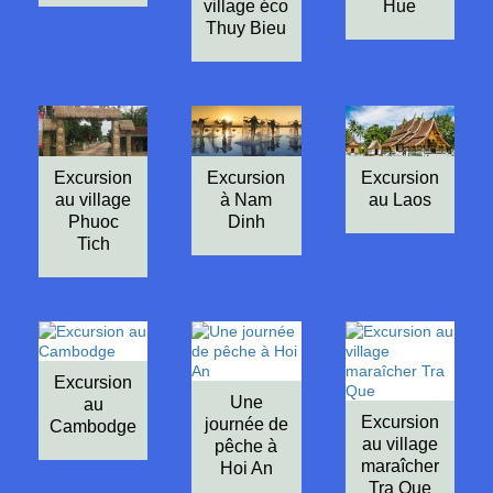
village éco
Hue
Thuy Bieu
Excursion
Excursion
Excursion
au village
à Nam
au Laos
Phuoc
Dinh
Tich
Excursion
Une
au
Excursion
journée de
Cambodge
au village
pêche à
maraîcher
Hoi An
Tra Que