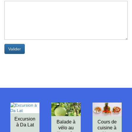
Valider
Excursion
Balade à
Cours de
à Da Lat
vélo au
cuisine à