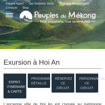
Espace Agent
Qui Sommes- Nous
Tourisme Responsable
Contacts
Blog
Exursion à Hoi An
PROGRAMME
RÉSERVEZ
PERSONNALISE
ESPRIT,
DÉTAILLÉ
CE
CE
ITINÉRAIRE
CIRCUIT
CIRCUIT
& CARTE
L'ancienne ville de Hoi An est classée au patrimoine