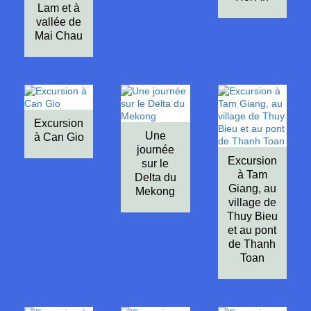
Lam et à
vallée de
Mai Chau
Excursion
Une
à Can Gio
journée
Excursion
sur le
à Tam
Delta du
Giang, au
Mekong
village de
Thuy Bieu
et au pont
de Thanh
Toan