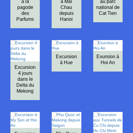
à la
à Mai
au parc
pagode
Chau
national de
des
depuis
Cat Tien
Parfums
Hanoi
Excursion
Exursion à
à Hue
Hoi An
Excursion
4 jours
dans le
Delta du
Mekong