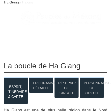
Espace Agent
Qui Sommes- Nous
Tourisme Responsable
Contacts
Blog
La boucle de Ha Giang
PROGRAMME
RÉSERVEZ
PERSONNALISE
ESPRIT,
DÉTAILLÉ
CE
CE
ITINÉRAIRE
CIRCUIT
CIRCUIT
& CARTE
Ha Giang est une de plus belle région dans le Nord