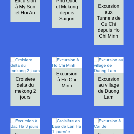
Excursion
Phu Quoc
Excursion
à My Son
et Mekong
aux
et Hoi An
depuis
Tunnels de
Saigon
Cu Chi
depuis Ho
Chi Minh
Excursion
Croisiere
Excursion
à Ho Chi
delta du
au village
Minh
mekong 2
de Duong
jours
Lam