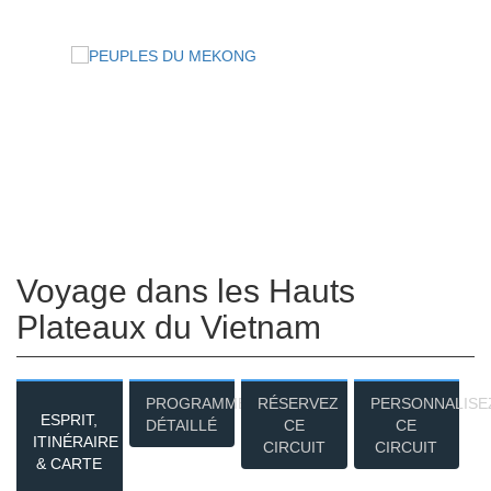
Espace Agent
Qui Sommes- Nous
Tourisme Responsable
Contacts
Blog
Voyage dans les Hauts
Plateaux du Vietnam
PROGRAMME
RÉSERVEZ
PERSONNALISE
ESPRIT,
DÉTAILLÉ
CE
CE
ITINÉRAIRE
CIRCUIT
CIRCUIT
& CARTE