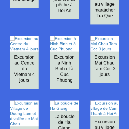
au village
pêche à
maraîcher
Hoi An
Tra Que
Excursion
Excursion
Excursion
au Centre
à Ninh
Mai Chau
du
Binh et à
Tam Coc 3
Vietnam 4
Cuc
jours
jours
Phuong
La boucle
Excursion
de Ha
au village
Giang