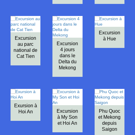
Excursion
Excursion
à Hue
Excursion
au parc
4 jours
national de
dans le
Cat Tien
Delta du
Mekong
Exursion à
Excursion
Phu Quoc
Hoi An
à My Son
et Mekong
et Hoi An
depuis
Saigon