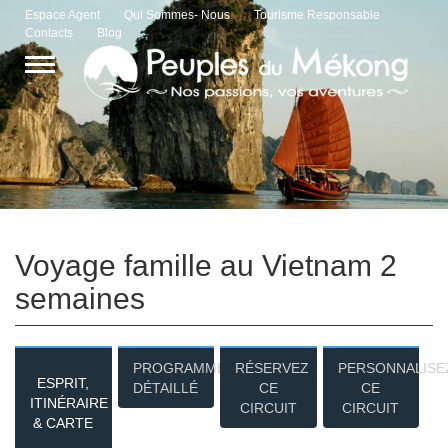
Espace Agent
Qui Sommes- Nous
Tourisme Responsable
Contacts
Blog
Voyage famille au Vietnam 2
semaines
PROGRAMME
RÉSERVEZ
PERSONNALISE
ESPRIT,
DÉTAILLÉ
CE
CE
ITINÉRAIRE
CIRCUIT
CIRCUIT
& CARTE